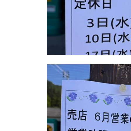
製品情報
運営店舗
にぎりめし てっぺん
新潟ゆのたに心亭
ゆのたに俵大名
新潟をこめ
ゆのたに 手づくり村
企業向け宅配弁当