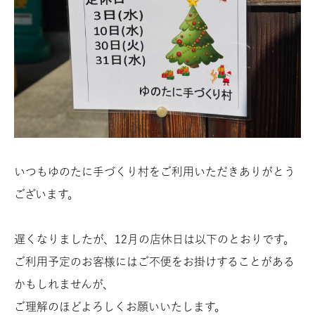
製品情報
運営店舗
にぎりめし てっぺん
新潟ゆのたに心亭
いつもゆのたに手づくり村をご利用いただきありがとう
ゆのたに俵大名
ございます。
新潟をこめ
遅くなりましたが、12月の店休日は以下のとおりです。
ゆのたに 手づくり村
ご利用予定のお客様にはご不便をお掛けすることがある
かもしれませんが、
企業向け宅配弁当
ご理解のほどよろしくお願いいたします。